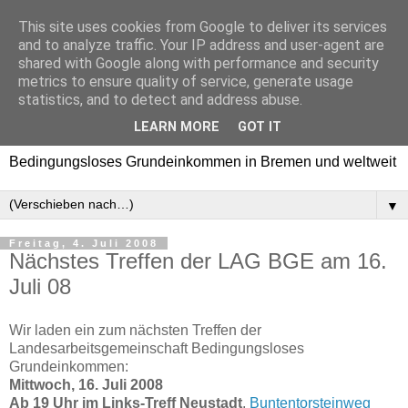
This site uses cookies from Google to deliver its services
Bedingungsloses
and to analyze traffic. Your IP address and user-agent are
shared with Google along with performance and security
Grundeinkommen in
metrics to ensure quality of service, generate usage
statistics, and to detect and address abuse.
Bremen und weltweit
LEARN MORE
GOT IT
Bedingungsloses Grundeinkommen in Bremen und weltweit
▼
Freitag, 4. Juli 2008
Nächstes Treffen der LAG BGE am 16.
Juli 08
Wir laden ein zum nächsten Treffen der
Landesarbeitsgemeinschaft Bedingungsloses
Grundeinkommen:
Mittwoch, 16. Juli 2008
Ab 19 Uhr im Links-Treff Neustadt
,
Buntentorsteinweg