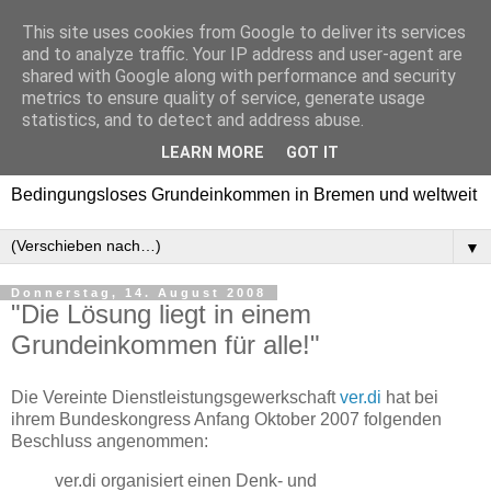
This site uses cookies from Google to deliver its services
Bedingungsloses
and to analyze traffic. Your IP address and user-agent are
shared with Google along with performance and security
Grundeinkommen in
metrics to ensure quality of service, generate usage
statistics, and to detect and address abuse.
Bremen und weltweit
LEARN MORE
GOT IT
Bedingungsloses Grundeinkommen in Bremen und weltweit
▼
Donnerstag, 14. August 2008
"Die Lösung liegt in einem
Grundeinkommen für alle!"
Die Vereinte Dienstleistungsgewerkschaft
ver.di
hat bei
ihrem Bundeskongress Anfang Oktober 2007 folgenden
Beschluss angenommen:
ver.di organisiert einen Denk- und