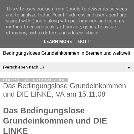
This site uses cookies from Google to deliver its services
Bedingungsloses
and to analyze traffic. Your IP address and user-agent are
shared with Google along with performance and security
Grundeinkommen in
metrics to ensure quality of service, generate usage
statistics, and to detect and address abuse.
Bremen und weltweit
LEARN MORE
GOT IT
Bedingungsloses Grundeinkommen in Bremen und weltweit
▼
Freitag, 31. Oktober 2008
Das Bedingungslose Grundeinkommen
und DIE LINKE, VA am 15.11.08
Das Bedingungslose
Grundeinkommen und DIE
LINKE