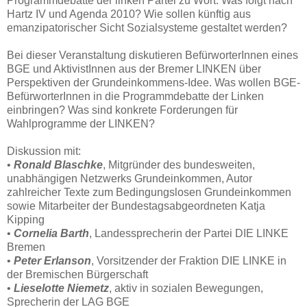
Programmdebatte der linken Partei zu Wort: Was folgt nach
Hartz IV und Agenda 2010? Wie sollen künftig aus
emanzipatorischer Sicht Sozialsysteme gestaltet werden?
Bei dieser Veranstaltung diskutieren BefürworterInnen eines
BGE und AktivistInnen aus der Bremer LINKEN über
Perspektiven der Grundeinkommens-Idee. Was wollen BGE-
BefürworterInnen in die Programmdebatte der Linken
einbringen? Was sind konkrete Forderungen für
Wahlprogramme der LINKEN?
Diskussion mit:
•
Ronald Blaschke
, Mitgründer des bundesweiten,
unabhängigen Netzwerks Grundeinkommen, Autor
zahlreicher Texte zum Bedingungslosen Grundeinkommen
sowie Mitarbeiter der Bundestagsabgeordneten Katja
Kipping
•
Cornelia Barth
, Landessprecherin der Partei DIE LINKE
Bremen
•
Peter Erlanson
, Vorsitzender der Fraktion DIE LINKE in
der Bremischen Bürgerschaft
•
Lieselotte Niemetz
, aktiv in sozialen Bewegungen,
Sprecherin der LAG BGE